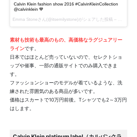
Calvin Klein fashion show 2016 #CalvinKleinCollection
@calvinklein 💙
Emma Stoneさん(@itsemilystone)がシェアした投稿 –
2017 1月
素材も技術も最高のもの、高価格なラグジュアリー
ライン
です。
日本ではほとんど売っていないので、セレクトショ
ップや催事、一部の通販サイトでのみ購入できま
す。
ファッションショーのモデルが着ているような、洗
練された雰囲気のある商品が多いです。
価格はスカートで10万円前後。Tシャツでも2～3万円
はします。
Calvin Klein platinum label（カルバンクラ