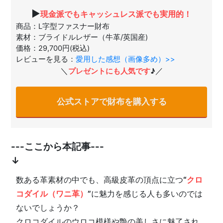
▶
現金派でもキャッシュレス派でも実用的！
商品：L字型ファスナー財布
素材：ブライドルレザー（牛革/英国産)
価格：29,700円(税込)
レビューを見る：
愛用した感想（画像多め）>>
＼
／
プレゼントにも人気です
♪
公式ストアで財布を購入する
---ここから本記事---
↓
数ある革素材の中でも、高級皮革の頂点に立つ
“
クロ
コダイル（ワニ革）
”
に魅力を感じる人も多いのでは
ないでしょうか？
クロコダイルのウロコ模様や艶の美しさに魅了され