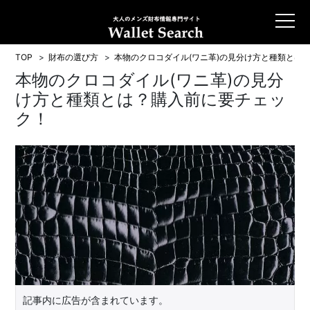
TOP
財布の選び方
本物のクロコダイル(ワニ革)の見分け方と種類とは
本物のクロコダイル(ワニ革)の見分
け方と種類とは？購入前に要チェッ
ク！
記事内に広告が含まれています。