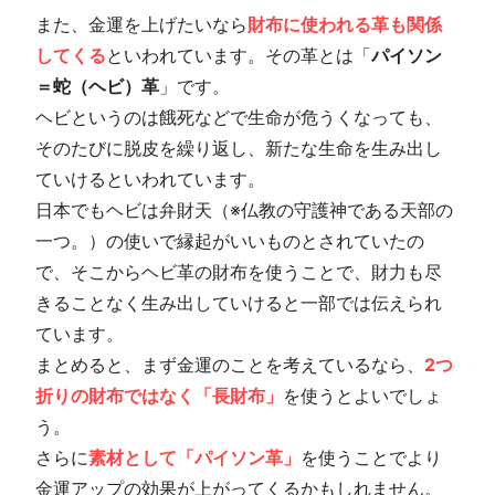
また、金運を上げたいなら
財布に使われる革も関係
してくる
といわれています。その革とは「
パイソン
＝蛇（ヘビ）革
」です。
ヘビというのは餓死などで生命が危うくなっても、
そのたびに脱皮を繰り返し、新たな生命を生み出し
ていけるといわれています。
日本でもヘビは弁財天（※仏教の守護神である天部の
一つ。）の使いで縁起がいいものとされていたの
で、そこからヘビ革の財布を使うことで、財力も尽
きることなく生み出していけると一部では伝えられ
ています。
まとめると、まず金運のことを考えているなら、
2つ
折りの財布ではなく「長財布」
を使うとよいでしょ
う。
さらに
素材として「パイソン革」
を使うことでより
金運アップの効果が上がってくるかもしれません。