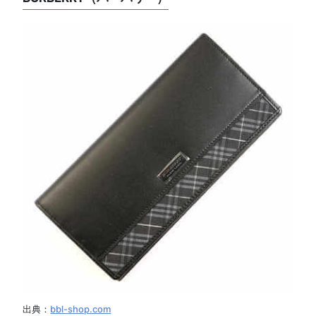
出典：
bbl-shop.com