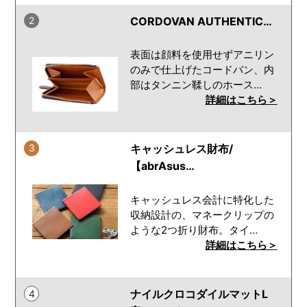
2
CORDOVAN AUTHENTIC…
表面は顔料を使用せずアニリン
のみで仕上げたコードバン、内
部はタンニン鞣しのホース…
詳細はこちら＞
3
キャッシュレス財布/
【abrAsus…
キャッシュレス会計に特化した
収納設計の、マネークリップの
ような2つ折り財布。タイ…
詳細はこちら＞
ナイルクロコダイルマットL
4