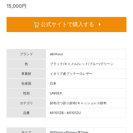
15,000円
公式サイトで購入する
ブランド
abrAsus
色
ブラック/キャメル/レッド/ブルー/グリーン
革素材
イタリア産ブッテーロレザー
生産国
日本
性別
UNISEX
カテゴリ
財布/2つ折り財布/キャッシュレス財布
品番
M1101ZB～M1101ZU
サイズ
縦95mm×95mm×厚7mm