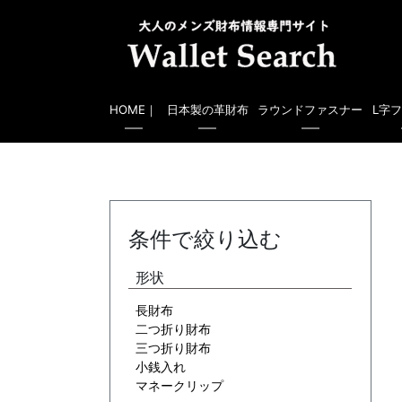
HOME｜
日本製の革財布
ラウンドファスナー
L字
条件で絞り込む
形状
長財布
二つ折り財布
三つ折り財布
小銭入れ
マネークリップ