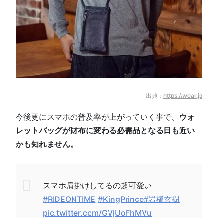
出典：
https://wear.jp
今後更にスマホの普及率が上がっていく事で、
ウォ
レットバッグが財布に変わる必需品となる日も近い
かも知れません。
スマホ肩掛けしてるの超可愛い
#RIDEONTIME
#KingPrince
#岩橋玄樹
pic.twitter.com/GVjUoFhMVu