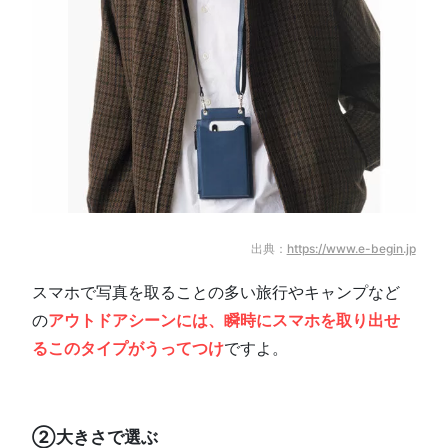
出典：
https://www.e-begin.jp
スマホで写真を取ることの多い旅行やキャンプなど
の
アウトドアシーンには、
瞬時にスマホを取り出せ
るこのタイプがうってつけ
ですよ。
②大きさで選ぶ