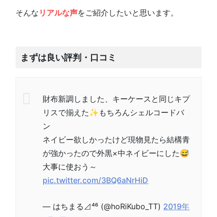
そんな
リアルな声
をご紹介したいと思います。
まずは良い評判・口コミ
財布新調しました、キーケースと同じキプ
リスで揃えた✨もちろんシェルコードバ
ン
ネイビー欲しかったけど現物見たら結構青
が強かったので外黒×中ネイビーにした😅
大事に使おう～
pic.twitter.com/3BQ6aNrHiD
— はちまる⊿⁴⁶ (@hoRiKubo_TT)
2019年