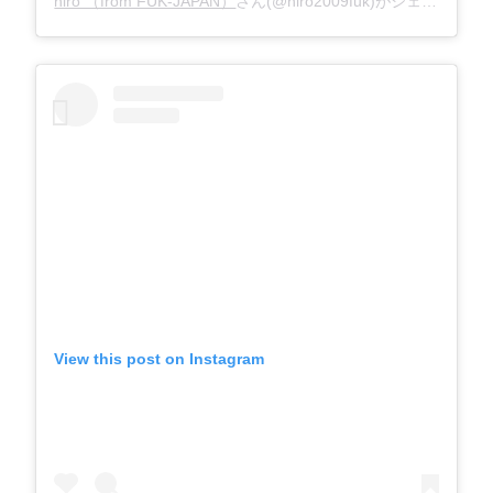
hiro （from FUK-JAPAN）
さん(@hiro2009fuk)がシェアした投稿 –
View this post on Instagram