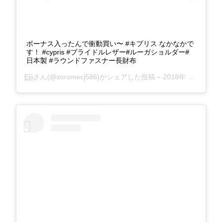
ボーナス入ったんで衝動買い〜 #キプリス なかなかで
す！ #cypris #ブライドルレザー#ルーガショルダー#
日本製 #ラウンドファスナー長財布
Eiji
さん(@zoromecj586)がシェアした投稿 –
2018年 7月月7日午前7時42分PDT