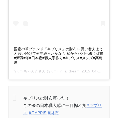
国産の革ブランド「キプリス」の財布✨ 買い替えよう
と言い続けて何年経ったかな💧 私からパパへ🎁 #財布
#新調#革#日本産#職人手作り#キプリス#メンズ#高島
屋
☆lumiちゃん☆
さん(@lumi_in_a_dream_2015_04)がシェアした投稿 –
キプリスの財布買った！
この漆の日本職人感に一目惚れ笑
#キプリ
ス
#CYPRIS
#財布