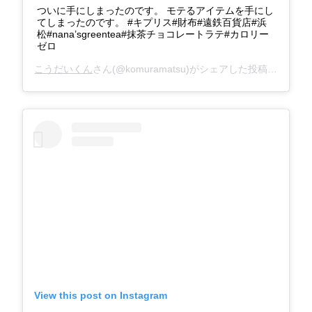
ついに手にしまったのです。 モテるアイテムを手にし
てしまったのです。 #キプリス#財布#遠鉄百貨店#浜
松#nana’sgreentea#抹茶チョコレートラテ#カロリー
ゼロ
こうだいくん
さん(@komuramatsu)がシェアした投稿 –
2018
View this post on Instagram