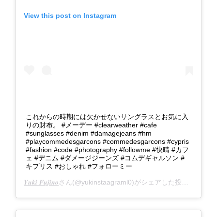
View this post on Instagram
これからの時期には欠かせないサングラスとお気に入
りの財布。 #メーデー #clearweather #cafe
#sunglasses #denim #damagejeans #hm
#playcommedesgarcons #commedesgarcons #cypris
#fashion #code #photography #followme #快晴 #カフ
ェ #デニム #ダメージジーンズ #コムデギャルソン #
キプリス #おしゃれ #フォローミー
𝒀𝒖𝒌𝒊 𝑭𝒖𝒋𝒊𝒏𝒐
さん(@yukinstaagraml0)がシェアした投稿 –
2018