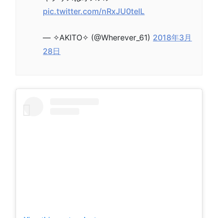
pic.twitter.com/nRxJU0telL
— ✧‎AKITO✧ (@Wherever_61)
2018年3月
28日