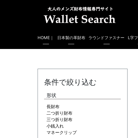
HOME｜
日本製の革財布
ラウンドファスナー
L字
条件で絞り込む
形状
長財布
二つ折り財布
三つ折り財布
小銭入れ
マネークリップ