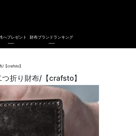
性へプレゼント
財布ブランドランキング
【crafsto】
二つ折り財布/【crafsto】