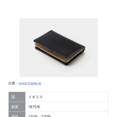
出典：
www.frame.jp
国
イギリス
創業
1875年
価格
1万円～3万円