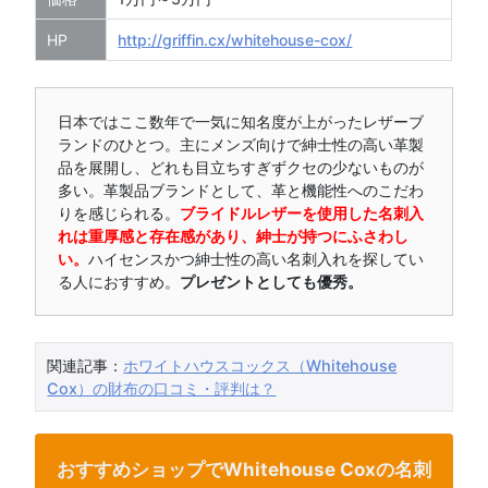
HP
http://griffin.cx/whitehouse-cox/
日本ではここ数年で一気に知名度が上がったレザーブ
ランドのひとつ。主にメンズ向けで紳士性の高い革製
品を展開し、どれも目立ちすぎずクセの少ないものが
多い。革製品ブランドとして、革と機能性へのこだわ
りを感じられる。
ブライドルレザーを使用した名刺入
れは重厚感と存在感があり、紳士が持つにふさわし
い。
ハイセンスかつ紳士性の高い名刺入れを探してい
る人におすすめ。
プレゼントとしても優秀。
関連記事：
ホワイトハウスコックス（Whitehouse
Cox）の財布の口コミ・評判は？
おすすめショップでWhitehouse Coxの名刺