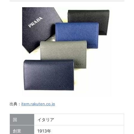
出典：
item.rakuten.co.jp
国
イタリア
創業
1913年