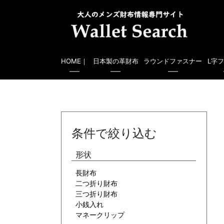
HOME｜
日本製の革財布
ラウンドファスナー
L字
条件で絞り込む
形状
長財布
二つ折り財布
三つ折り財布
小銭入れ
マネークリップ