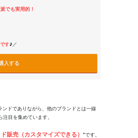
ス派でも実用的！
／
です
♪
購入する
ブランドでありながら、他のブランドとは一線
ら注目を集めています。
イド販売（カスタマイズできる）
”
です。