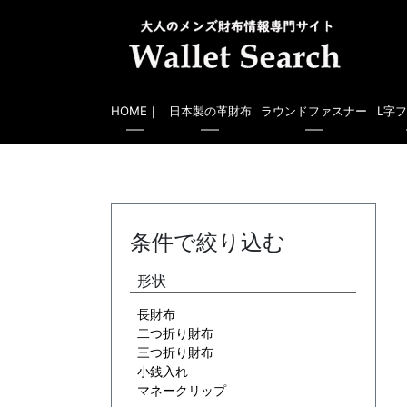
HOME｜
日本製の革財布
ラウンドファスナー
L字
条件で絞り込む
形状
長財布
二つ折り財布
三つ折り財布
小銭入れ
マネークリップ