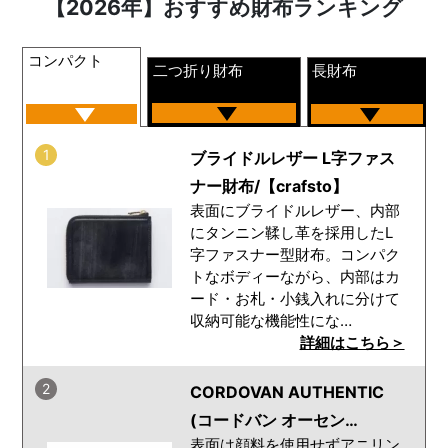
【2026年】おすすめ財布ランキング
コンパクト
二つ折り財布
長財布
1
ブライドルレザー L字ファス
ナー財布/【crafsto】
表面にブライドルレザー、内部
にタンニン鞣し革を採用したL
字ファスナー型財布。コンパク
トなボディーながら、内部はカ
ード・お札・小銭入れに分けて
収納可能な機能性にな…
詳細はこちら＞
2
CORDOVAN AUTHENTIC
(コードバン オーセン…
表面は顔料を使用せずアニリン