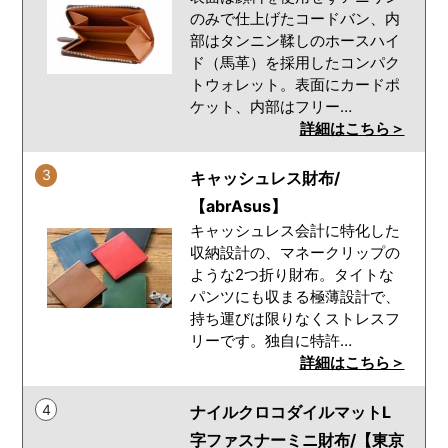
のみで仕上げたコードバン、内
部はタンニン鞣しのホースハイ
ド（馬革）を採用したコンパク
トウォレット。表面にカードポ
ケット、内部はフリー…
詳細はこちら＞
3
キャッシュレス財布/
【abrAsus】
キャッシュレス会計に特化した
収納設計の、マネークリップの
ような2つ折り財布。タイトな
パンツにも収まる極薄設計で、
持ち運びは限りなくストレスフ
リーです。独自に特許…
詳細はこちら＞
4
ナイルクロコダイルマットL
字ファスナーミニ財布/【東京