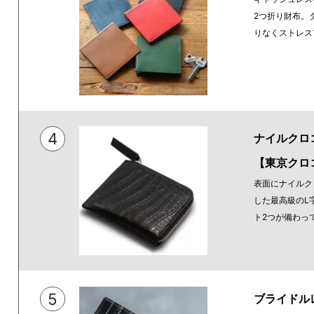
2つ折り財布。
りなくストレス
4
ナイルクロ
【東京クロ
表面にナイルク
した最高級のL
ト2つが備わっ
5
ブライドル