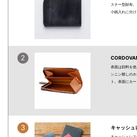
スナー型財布。
小銭入れに分け
2
CORDOVA
表面は顔料を使
ンニン鞣しのホ
ト。表面にカー
3
キャッシュレ
キャッシュレス