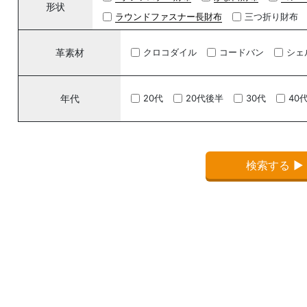
形状
ラウンドファスナー長財布
三つ折り財布
革素材
クロコダイル
コードバン
シェ
年代
20代
20代後半
30代
40