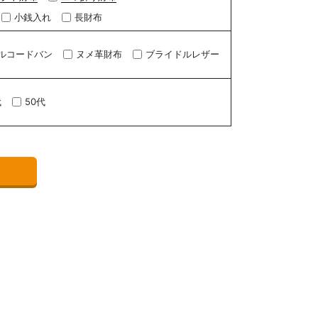
小銭入れ
長財布
ルコードバン
ヌメ革財布
ブライドルレザー
代
50代