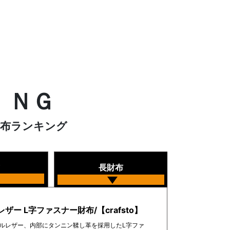
ＩＮＧ
財布ランキング
長財布
ザー L字ファスナー財布/【crafsto】
ルレザー、内部にタンニン鞣し革を採用したL字ファ