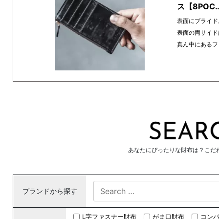
ス【8POC
表面にブライド
表面の両サイド
真ん中にあるフ
あなたにぴったりな財布は？こだ
ブランドから探す
L字ファスナー財布
がま口財布
コン