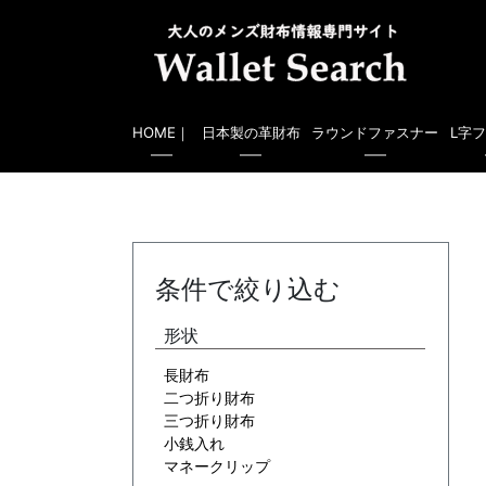
HOME｜
日本製の革財布
ラウンドファスナー
L字
条件で絞り込む
形状
長財布
二つ折り財布
三つ折り財布
小銭入れ
マネークリップ