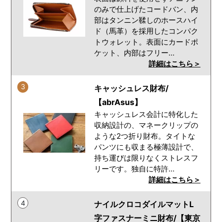
のみで仕上げたコードバン、内
部はタンニン鞣しのホースハイ
ド（馬革）を採用したコンパク
トウォレット。表面にカードポ
ケット、内部はフリー…
詳細はこちら＞
3
キャッシュレス財布/
【abrAsus】
キャッシュレス会計に特化した
収納設計の、マネークリップの
ような2つ折り財布。タイトな
パンツにも収まる極薄設計で、
持ち運びは限りなくストレスフ
リーです。独自に特許…
詳細はこちら＞
4
ナイルクロコダイルマットL
字ファスナーミニ財布/【東京