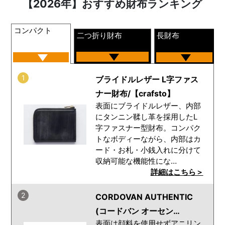
【2026年】おすすめ財布ランキング
コンパクト
二つ折り財布
長財布
1
ブライドルレザー L字ファス
ナー財布/【crafsto】
表面にブライドルレザー、内部
にタンニン鞣し革を採用したL
字ファスナー型財布。コンパク
トなボディーながら、内部はカ
ード・お札・小銭入れに分けて
収納可能な機能性にな…
詳細はこちら＞
2
CORDOVAN AUTHENTIC
(コードバン オーセン…
表面は顔料を使用せずアニリン