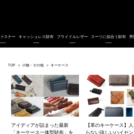
ファスナー
キャッシュレス財布
ブライドルレザー
スーツに似合う財布
男
TOP
小物・その他
キーケース
アイディアが詰まった最新
【革のキーケース】人
「キーケース一体型財布」を
らない珍しいハイセン