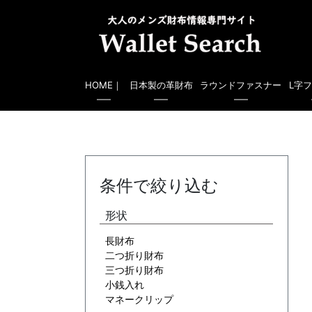
HOME｜
日本製の革財布
ラウンドファスナー
L字
条件で絞り込む
形状
長財布
二つ折り財布
三つ折り財布
小銭入れ
マネークリップ