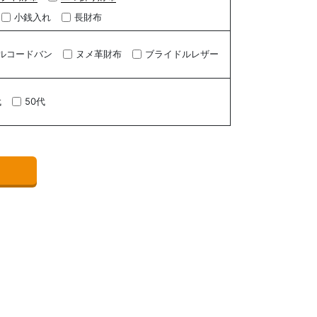
小銭入れ
長財布
ルコードバン
ヌメ革財布
ブライドルレザー
代
50代