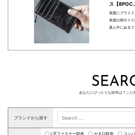
ス【8POC
表面にブライド
表面の両サイド
真ん中にあるフ
あなたにぴったりな財布は？こだ
ブランドから探す
L字ファスナー財布
がま口財布
コン