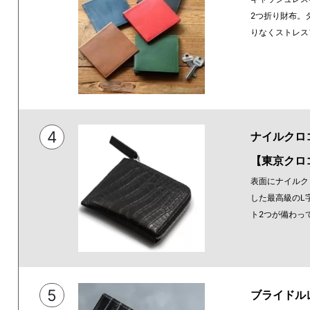
2つ折り財布。
りなくストレス
4
ナイルクロ
【東京クロ
表面にナイルク
した最高級のL
ト2つが備わっ
5
ブライドル