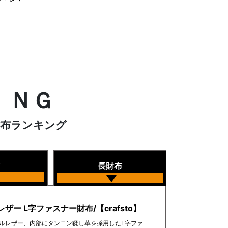
ＩＮＧ
財布ランキング
長財布
ザー L字ファスナー財布/【crafsto】
ルレザー、内部にタンニン鞣し革を採用したL字ファ