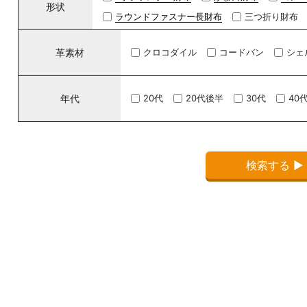
形状
ラウンドファスナー長財布
三つ折り財布
革素材
クロコダイル
コードバン
シェ
年代
20代
20代後半
30代
40