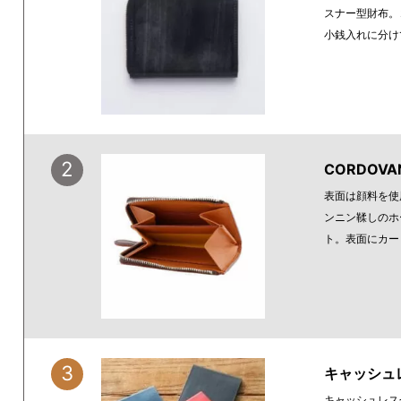
スナー型財布。
小銭入れに分け
2
CORDOVA
表面は顔料を使
ンニン鞣しのホ
ト。表面にカー
3
キャッシュレ
キャッシュレス