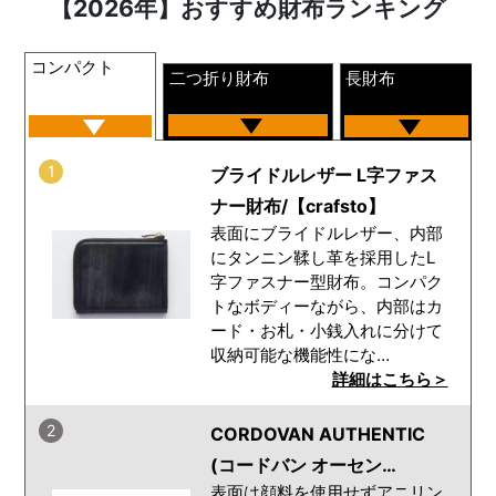
【2026年】おすすめ財布ランキング
コンパクト
二つ折り財布
長財布
1
ブライドルレザー L字ファス
ナー財布/【crafsto】
表面にブライドルレザー、内部
にタンニン鞣し革を採用したL
字ファスナー型財布。コンパク
トなボディーながら、内部はカ
ード・お札・小銭入れに分けて
収納可能な機能性にな…
詳細はこちら＞
2
CORDOVAN AUTHENTIC
(コードバン オーセン…
表面は顔料を使用せずアニリン