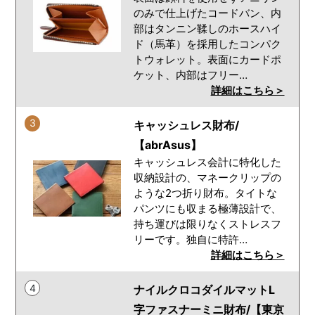
のみで仕上げたコードバン、内
部はタンニン鞣しのホースハイ
ド（馬革）を採用したコンパク
トウォレット。表面にカードポ
ケット、内部はフリー…
詳細はこちら＞
3
キャッシュレス財布/
【abrAsus】
キャッシュレス会計に特化した
収納設計の、マネークリップの
ような2つ折り財布。タイトな
パンツにも収まる極薄設計で、
持ち運びは限りなくストレスフ
リーです。独自に特許…
詳細はこちら＞
4
ナイルクロコダイルマットL
字ファスナーミニ財布/【東京