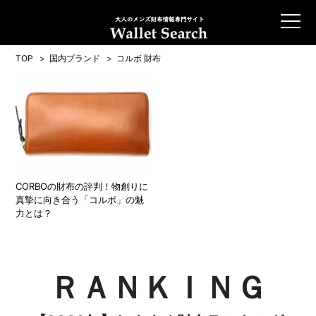
TOP
国内ブランド
コルボ 財布
CORBOの財布の評判！物創りに
真摯に向き合う「コルボ」の魅
力とは？
ＲＡＮＫＩＮＧ