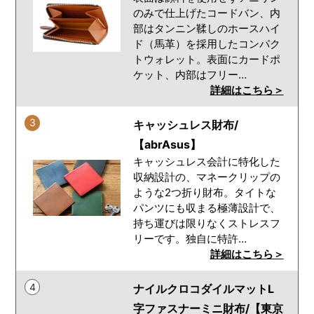
のみで仕上げたコードバン、内
部はタンニン鞣しのホースハイ
ド（馬革）を採用したコンパク
トウォレット。表面にカードポ
ケット、内部はフリー…
詳細はこちら＞
3
キャッシュレス財布/
【abrAsus】
キャッシュレス会計に特化した
収納設計の、マネークリップの
ような2つ折り財布。タイトな
パンツにも収まる極薄設計で、
持ち運びは限りなくストレスフ
リーです。独自に特許…
詳細はこちら＞
4
ナイルクロコダイルマットL
字ファスナーミニ財布/【東京