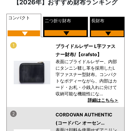
【2026年】おすすめ財布ランキング
コンパクト
二つ折り財布
長財布
1
ブライドルレザー L字ファス
ナー財布/【crafsto】
表面にブライドルレザー、内部
にタンニン鞣し革を採用したL
字ファスナー型財布。コンパク
トなボディーながら、内部はカ
ード・お札・小銭入れに分けて
収納可能な機能性にな…
詳細はこちら＞
2
CORDOVAN AUTHENTIC
(コードバン オーセン…
表面は顔料を使用せずアニリン