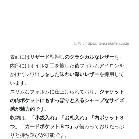
出典：
https://item.rakuten.co.jp
表面には
リザード型押しのクラシカルなレザー
を、
内部にはオイル加工を施した後フィルムアイロンを
かけてシワ出しをした
味わい深いレザー
を採用して
います。
スリムなフォルムに仕上げられており、
ジャケット
の内ポケットにもすっぽりと入るシャープなサイズ
感が魅力的
です。
収納は、
「小銭入れ」「お札入れ」「内ポケット３
つ」「カードポケット８つ」
が備わっておりたっぷ
りと持ち運びが可能です。