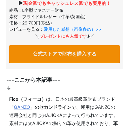
▶
現金派でもキャッシュレス派でも実用的！
商品：L字型ファスナー財布
素材：ブライドルレザー（牛革/英国産)
価格：29,700円(税込)
レビューを見る：
愛用した感想（画像多め）>>
＼
／
プレゼントにも人気です
♪
公式ストアで財布を購入する
---ここから本記事---
↓
Fico（フィーコ）
は、日本の最高級革財布ブランド
「
GANZO
」のセカンドライン
で、運用はGANZOの
運用会社と同じ㈱AJIOKAによって行われています。
素材には㈱AJIOKAの拘りの革が使用されており、
革