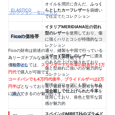
オイルを潤沢に含んだ、
ふっく
ELASTICO
らとしたカーフレザー
を袋縫い
コレクション一覧はこちら
で仕立てたコレクション
イタリアMERIDIANA社の切れ
型のレザー
を使用しており、傷
Raggio
Ficoの価格帯
に強くハリとコシが特徴的なコ
レクション
Ficoの財布は前述の通り、縫製を中国で行っている
リザード型押しのレザー
に濃淡
為リーズナブルな価格で購入が可能です。
のある仕上げが施されており、
価格帯としては、
スタンダードな牛革の財布だと1万
FLIZARD
傷と型崩れに強いのが魅力的な
円代
で購入が可能です。
コレクション
コードバンでも4万円代後半
、
ブライドルザー
は
2万
野球のグローブにも用いられる
円半ば
となっており良い素材を使用した財布も手軽
混合鞣しで仕上げられた牛革
を
に購入できるのが魅力的です。
ORLO
使用しており、発色と堅牢な質
感が魅力的
スペインのMIRET社のブライド