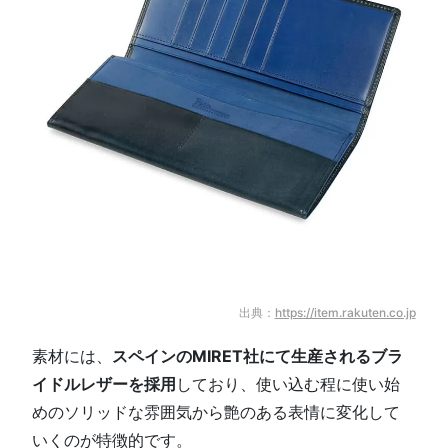
出典：
https://item.rakuten.co.jp
素材には、
スペインのMIRET社にて生産されるブラ
イドルレザーを採用
しており、使い込む程に使い始
めのソリッドな雰囲気から艶のある表情に変化して
いくのが特徴的です。