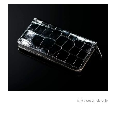
出典：
cocomeister.jp