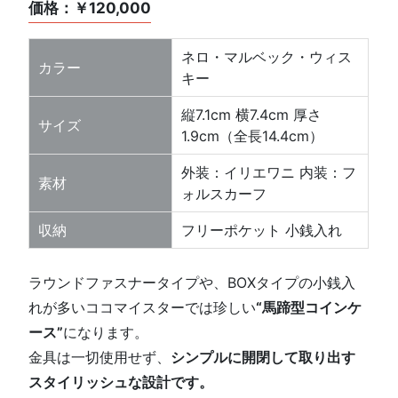
価格：￥120,000
ネロ・マルベック・ウィス
カラー
キー
縦7.1cm 横7.4cm 厚さ
サイズ
1.9cm（全長14.4cm）
外装：イリエワニ 内装：フ
素材
ォルスカーフ
収納
フリーポケット 小銭入れ
ラウンドファスナータイプや、BOXタイプの小銭入
れが多いココマイスターでは珍しい
“馬蹄型コインケ
ース”
になります。
金具は一切使用せず、
シンプルに開閉して取り出す
スタイリッシュな設計です。