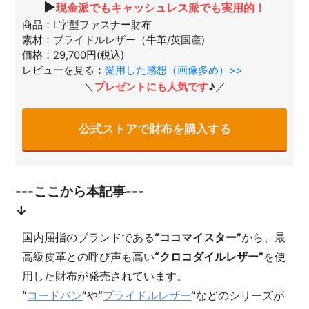
▶
現金派でもキャッシュレス派でも実用的！
商品：L字型ファスナー財布
素材：ブライドルレザー（牛革/英国産)
価格：29,700円(税込)
レビューを見る：
愛用した感想（画像多め）>>
＼
／
プレゼントにも人気です
♪
公式ストアで財布を購入する
---ここから本記事---
↓
国内屈指のブランドである
“ココマイスター”
から、最
高級皮革との呼び声も高い
“クロコダイルレザー”
を使
用した財布が発売されています。
“
コードバン
”
や
“
ブライドルレザー
”
などのシリーズが