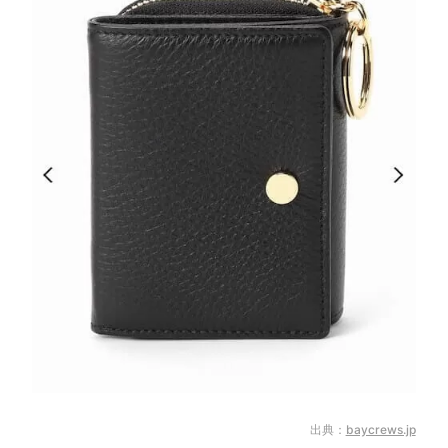
出典：
baycrews.jp