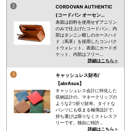
2
CORDOVAN AUTHENTIC
(コードバン オーセン…
表面は顔料を使用せずアニリン
のみで仕上げたコードバン、内
部はタンニン鞣しのホースハイ
ド（馬革）を採用したコンパク
トウォレット。表面にカードポ
ケット、内部はフリー…
詳細はこちら＞
3
キャッシュレス財布/
【abrAsus】
キャッシュレス会計に特化した
収納設計の、マネークリップの
ような2つ折り財布。タイトな
パンツにも収まる極薄設計で、
持ち運びは限りなくストレスフ
リーです。独自に特許…
詳細はこちら＞