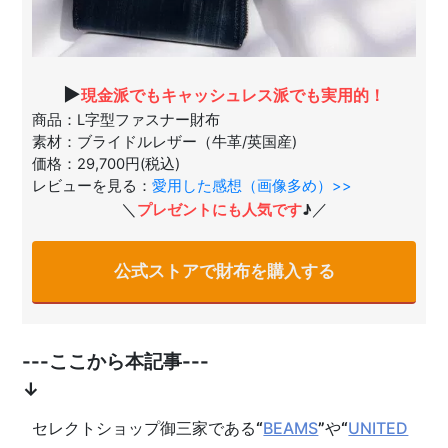
▶
現金派でもキャッシュレス派でも実用的！
商品：L字型ファスナー財布
素材：ブライドルレザー（牛革/英国産)
価格：29,700円(税込)
レビューを見る：
愛用した感想（画像多め）>>
＼
／
プレゼントにも人気です
♪
公式ストアで財布を購入する
---ここから本記事---
↓
セレクトショップ御三家である
“
BEAMS
”
や
“
UNITED