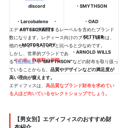
discord
・SMYTHSON
・Larcobaleno ・
・OAD
エディフィスが展開するレーベルを含めたブランド
ARTS&CRAFTS
・SETTLER
数になります。レディース向けのブランド財布は、
・MOTORATORY
他のセレクトショップと比べると少なめです。
・ARNOLD WILLS
しかし、世界的ブランドであ
その他、数種類の展開
る
“
HERMES
”
や
“SMYTHSON”
などの財布を取り扱っ
ていることからも、
品質やデザインなどの満足度が
高い理由が窺えます。
エディフィスは、
高品質なブランド財布を求めてい
る人ほど向いているセレクトショップでしょう。
【男女別】エディフィスのおすすめ財
布紹介