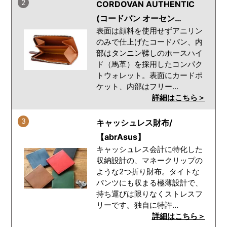
2
CORDOVAN AUTHENTIC
(コードバン オーセン…
表面は顔料を使用せずアニリン
のみで仕上げたコードバン、内
部はタンニン鞣しのホースハイ
ド（馬革）を採用したコンパク
トウォレット。表面にカードポ
ケット、内部はフリー…
詳細はこちら＞
3
キャッシュレス財布/
【abrAsus】
キャッシュレス会計に特化した
収納設計の、マネークリップの
ような2つ折り財布。タイトな
パンツにも収まる極薄設計で、
持ち運びは限りなくストレスフ
リーです。独自に特許…
詳細はこちら＞