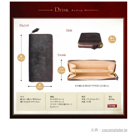
出典：
cocomeister.jp