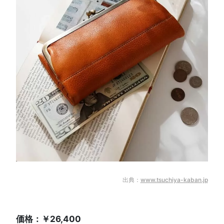
出典：
www.tsuchiya-kaban.jp
価格：￥26,400