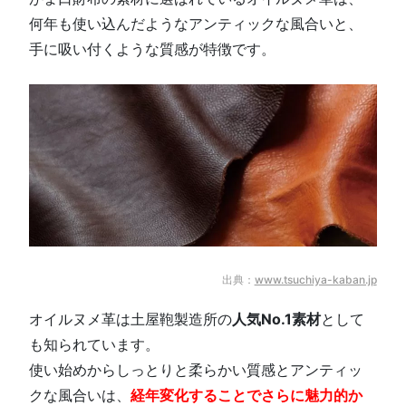
何年も使い込んだようなアンティックな風合いと、
手に吸い付くような質感が特徴です。
出典：
www.tsuchiya-kaban.jp
オイルヌメ革は土屋鞄製造所の
人気No.1素材
として
も知られています。
使い始めからしっとりと柔らかい質感とアンティッ
クな風合いは、
経年変化することでさらに魅力的か