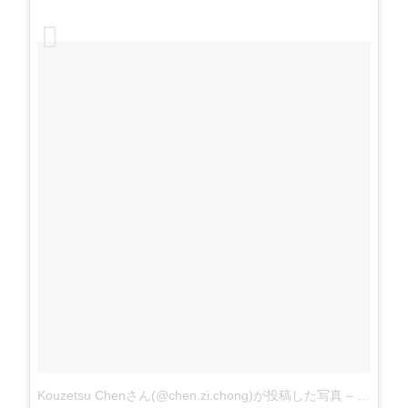
Kouzetsu Chenさん(@chen.zi.chong)が投稿した写真
–
2016 9