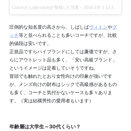
Coachさん(@coach)が投稿した写真
–
2016 2月 2 12:29午後 PST
圧倒的な知名度の高さから、しばしば
ヴィトン
や
グ
ッチ
等と並べられることも多いコーチですが、比較
的値段は安いです。
正規品ですらハイブランドにしては廉価ですが、さ
らにアウトレット品も多く、「安い高級ブランド」
というイメージは定着していそうですね。
冒頭でも触れたとおり女性向けの印象が強いです
が、メンズ向けの財布はシックで高級感があるもの
も多く、コーチと気付かないケースも多々ありま
す。（実は結構男性の愛用者もいます）
年齢層は大学生～30代くらい？