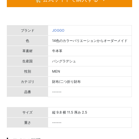
ブランド
JOGGO
色
14色のカラーバリエーションからオーダーメイド
革素材
牛本革
生産国
バングラデシュ
性別
MEN
カテゴリ
財布/二つ折り財布
品番
------
サイズ
縦 9.8 横 11.5 厚み 2.5
重さ
------