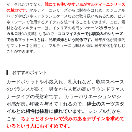
が、それだけでなく、
誰にでも使いやすい点がマルティーニシリーズ
の魅力です。
マルティーニシリーズからは財布をはじめ、カジュアル
バッグやビジネスアタッシュケースなどの取り扱いもあるため、ビジ
ネスシーンで使用するアイテムを統一することもできます。また、素
材となるマルティーニは、イタリアの名門タンナー
“バタラッシィ・
カルロ社”
の皮革になるので、
ココマイスターでお馴染みのシリーズ
であるマットーネとは、兄弟姉妹という関係です。
経年変化が特徴的
なマットーネと同じく、マルティーニも味わい深い経年変化を楽しむ
ことができます。
おすすめポイント
カードポケットや小銭入れ、札入れなど、収納スペース
のバランスが良く、男女から人気の高いラウンドファス
ナータイプの長財布です。 カラーバリエーションやシ
ボ感が渋い印象を与えてくれるので、
紳士のスーツスタ
イルとの相性は抜群に優れています。
シンプルだから
こそ、
ちょっとオシャレで渋みのあるデザインを求めて
いるという人におすすめです。