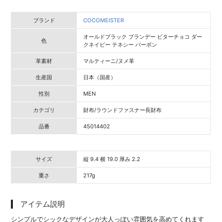
ブランド
COCOMEISTER
オールドブラック ブランデー ビターチョコ ダー
色
クネイビー テネシー バーボン
革素材
マルティーニ/ヌメ革
生産国
日本（国産）
性別
MEN
カテゴリ
財布/ラウンドファスナー長財布
品番
45014402
サイズ
縦 9.4 横 19.0 厚み 2.2
重さ
217g
アイテム説明
シンプルでシックなデザインが大人っぽい雰囲気を高めてくれます