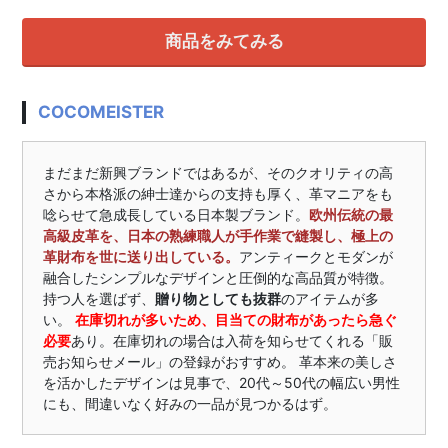
商品をみてみる
COCOMEISTER
まだまだ新興ブランドではあるが、そのクオリティの高
さから本格派の紳士達からの支持も厚く、革マニアをも
唸らせて急成長している日本製ブランド。
欧州伝統の最
高級皮革を、日本の熟練職人が手作業で縫製し、極上の
革財布を世に送り出している。
アンティークとモダンが
融合したシンプルなデザインと圧倒的な高品質が特徴。
持つ人を選ばず、
贈り物としても抜群
のアイテムが多
い。
在庫切れが多いため、目当ての財布があったら急ぐ
必要
あり。在庫切れの場合は入荷を知らせてくれる「販
売お知らせメール」の登録がおすすめ。 革本来の美しさ
を活かしたデザインは見事で、20代～50代の幅広い男性
にも、間違いなく好みの一品が見つかるはず。